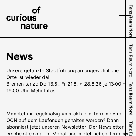
R
d
N
d
Tanz Raum Nord
Tanz Raum Nord
Tanz Raum Nord
Tanz Raum Nord
News
Tanz Raum Nord
Unsere getanzte Stadtführung an ungewöhnliche
Tanz Raum Nord
Orte ist wieder da!
Bremen tanzt: Do 13.8., Fr 21.8. + 28.8.26 je 13:00 +
Tanz Raum Nord
16:00 Uhr.
Mehr Infos
Tanz Raum Nord
Tanz Raum Nord
Möchtet ihr regelmäßig über aktuelle Termine von
OCN auf dem Laufenden gehalten werden? Dann
abonniert jetzt unseren
Newsletter!
Der Newsletter
erscheint einmal im Monat und bietet neben Terminen