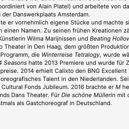
oordiniert von Alain Platel) und arbeitete von d
d der Danswerkplaats Amsterdam.
lte er vornehmlich eigene Stücke und machte si
n einen Namen. Zu seinen frühen Kreationen z
 Künstlerin Wilma Marijnissen und
Beating Hollo
 Theater in Den Haag, dem größten Produktion
s Programm, die
Winterreise Tetralogy
, wurde wä
4 Seasons
hatte 2013 Premiere und wurde für 
preise. 2014 erhielt Calixto den BNG Excellent
oreografisches Talent in den Niederlanden. Se
 Cultural Fonds Jubileum. 2016 brachte er
M
he
nds Dans Theater. Für
Die schöne Müllerin
mit
stmals als Gastchoreograf in Deutschland.