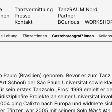
e
Tanzvermittlung
TanzRAUM Nord
onen
Presse
Partner
Kontakt
BCurious – WORKSHO
he Leitung
Tänzer*innen
Gastchoreograf*innen
Kollabo
 Paulo (Brasilien) geboren. Bevor er zum Tanz k
Art School) der São Paulo Universität sowie k
r sein erstes Tanzsolo „Eros“ 1999 erhielt er d
idisziplinäre Projekte an seiner Universität invo
 2004 ging Calixto nach Europa und widmete sic
ender Tänzer, war 2005 mit seinem Solo
Wash Me