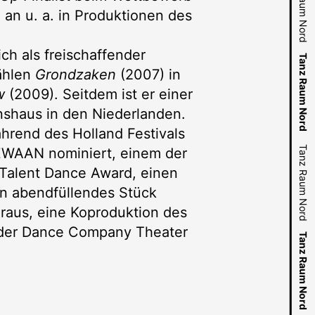
Tanz Raum Nord
Tanz Raum Nord
Tanz Raum Nord
a an u. a. in Produktionen des
ch als freischaffender
Tanz Raum Nord
Tanz Raum Nord
ählen
Grondzaken
(2007) in
w
(2009). Seitdem ist er einer
Tanz Raum Nord
shaus in den Niederlanden.
hrend des Holland Festivals
Tanz Raum Nord
Tanz Raum Nord
ZWAAN nominiert, einem der
 Talent Dance Award, einen
Tanz Raum Nord
in abendfüllendes Stück
raus, eine Koproduktion des
 der Dance Company Theater
Tanz Raum Nord
Tanz Raum Nord
Tanz Raum Nord