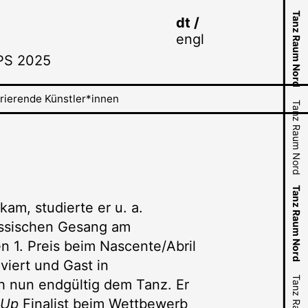
N
d
N
d
Tanz Raum Nord
Tanz Raum Nord
dt
engl
Tanz Raum Nord
Tanz Raum Nord
PS 2025
rierende Künstler*innen
Tanz Raum Nord
Tanz Raum Nord
Tanz Raum Nord
Tanz Raum Nord
Tanz Raum Nord
am, studierte er u. a.
Tanz Raum Nord
lassischen Gesang am
en 1. Preis beim Nascente/Abril
lviert und Gast in
h nun endgültig dem Tanz. Er
 Up
Finalist beim Wettbewerb